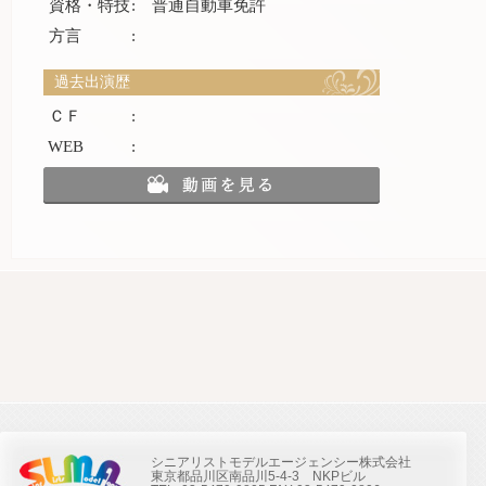
資格・特技
:
普通自動車免許
方言
:
過去出演歴
ＣＦ
:
WEB
:
シニアリストモデルエージェンシー株式会社
東京都品川区南品川5-4-3 NKPビル