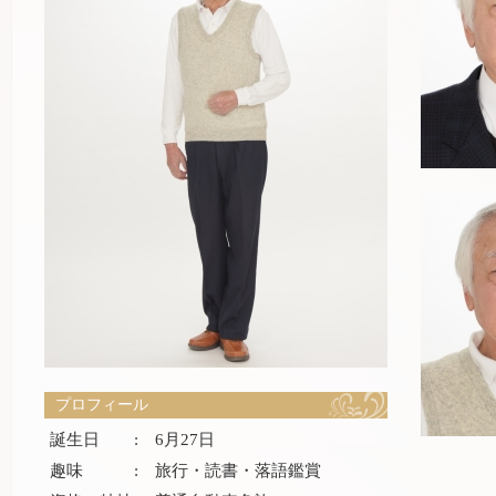
プロフィール
誕生日
:
6月27日
趣味
:
旅行・読書・落語鑑賞